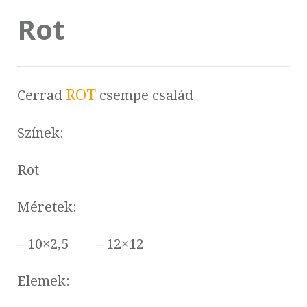
Rot
ROT
Cerrad
csempe család
Színek:
Rot
Méretek:
– 10×2,5 – 12×12
Elemek: