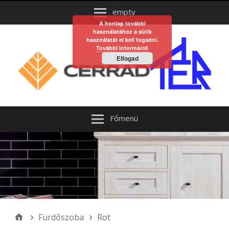
empty
A honlap további
használatához a sütik
használatát el kell fogadni.
További információ
Elfogad
Főmenü
Fürdőszoba
Rot