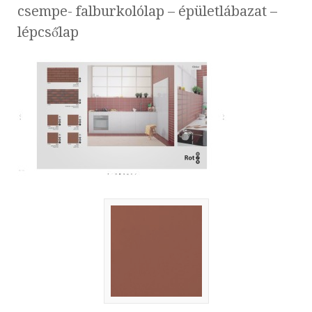
csempe- falburkolólap – épületlábazat –
lépcsőlap