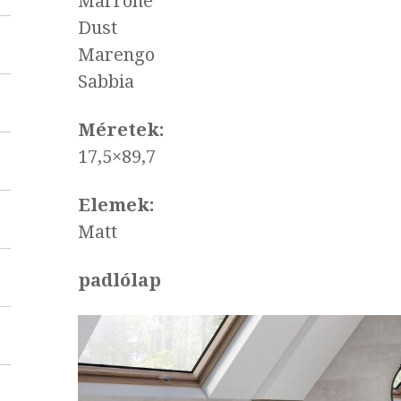
Marrone
Dust
Marengo
Sabbia
Méretek:
17,5×89,7
Elemek:
Matt
padlólap