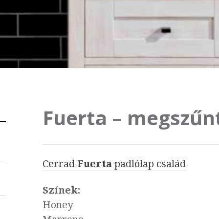
Fuerta – megszűn
Cerrad
Fuerta
padlólap család
Színek:
Honey