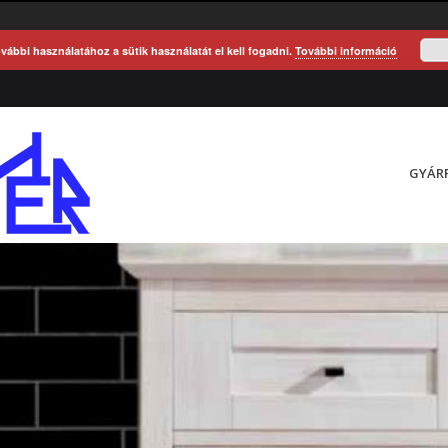
vábbi használatához a sütik használatát el kell fogadni.
További információ
GYÁR