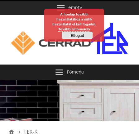
empty
A honlap további
használatához a sütik
használatát el kell fogadni.
További információ
Elfogad
Főmenü
TER-K