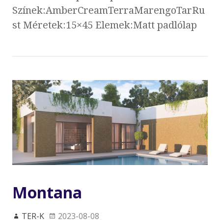
Színek:AmberCreamTerraMarengoTarRu
st Méretek:15×45 Elemek:Matt padlólap
Montana
TER-K
2023-08-08