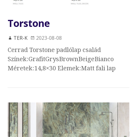
Torstone
TER-K
2023-08-08
Cerrad Torstone padlólap család
Színek:GrafitGrysBrownBeigeBianco
Méretek:14,8×30 Elemek:Matt fali lap