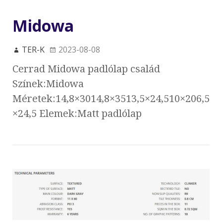
Midowa
TER-K
2023-08-08
Cerrad Midowa padlólap család
Színek:Midowa
Méretek:14,8×3014,8×3513,5×24,510×206,5
×24,5 Elemek:Matt padlólap