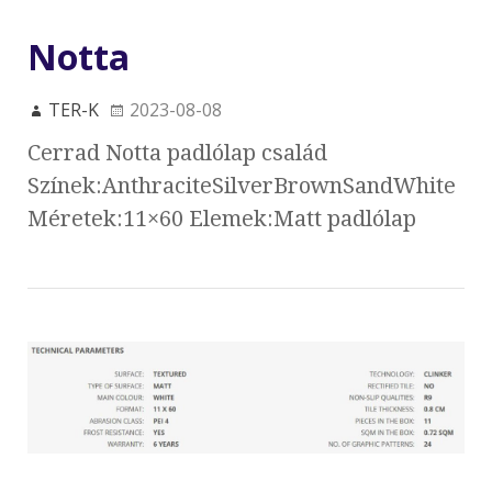
Notta
TER-K
2023-08-08
Cerrad Notta padlólap család
Színek:AnthraciteSilverBrownSandWhite
Méretek:11×60 Elemek:Matt padlólap