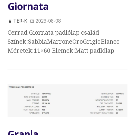
Giornata
TER-K
2023-08-08
Cerrad Giornata padlólap család
Színek:SabbiaMarroneOroGrigioBianco
Méretek:11×60 Elemek:Matt padlólap
Grapia