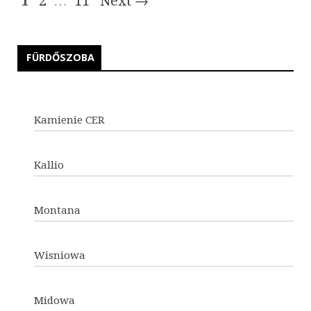
1
2
…
11
Next →
FÜRDŐSZOBA
Kamienie CER
Kallio
Montana
Wisniowa
Midowa