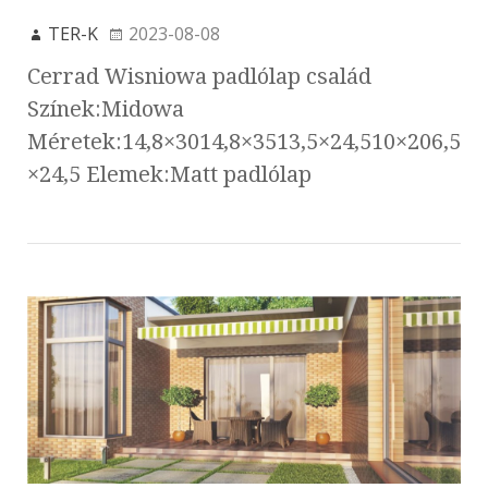
TER-K
2023-08-08
Cerrad Wisniowa padlólap család
Színek:Midowa
Méretek:14,8×3014,8×3513,5×24,510×206,5
×24,5 Elemek:Matt padlólap