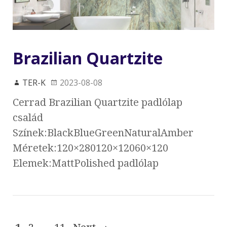
Brazilian Quartzite
TER-K
2023-08-08
Cerrad Brazilian Quartzite padlólap
család
Színek:BlackBlueGreenNaturalAmber
Méretek:120×280120×12060×120
Elemek:MattPolished padlólap