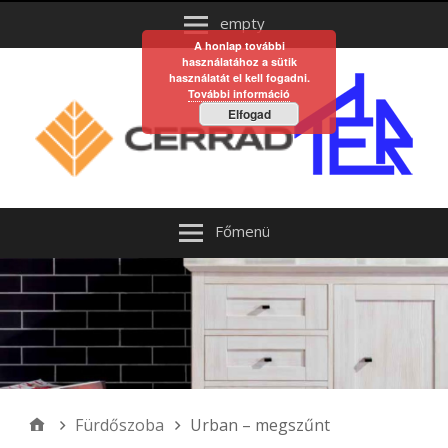
empty
A honlap további
használatához a sütik
használatát el kell fogadni.
További információ
Elfogad
Főmenü
Fürdőszoba
Urban – megszűnt