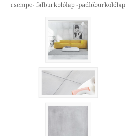
csempe- falburkolólap -padlóburkolólap