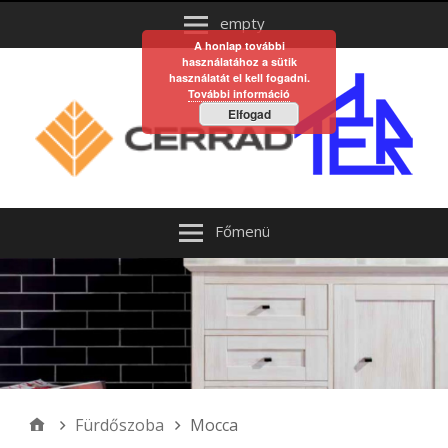
empty
A honlap további
használatához a sütik
használatát el kell fogadni.
További információ
Elfogad
Főmenü
Fürdőszoba
Mocca