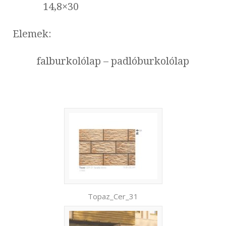
14,8×30
Elemek:
falburkolólap – padlóburkolólap
Topaz_Cer_31