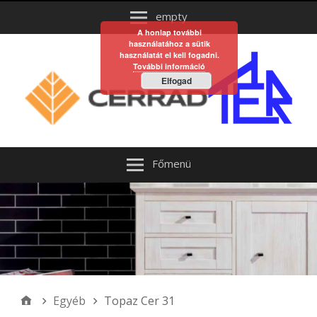
empty
A honlap további
használatához a sütik
használatát el kell fogadni.
További információ
Elfogad
Főmenü
Egyéb
Topaz Cer 31