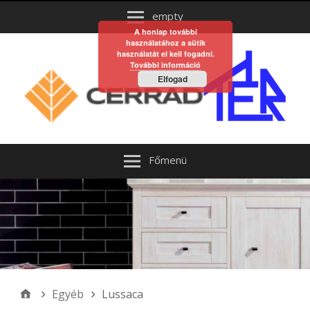
empty
A honlap további
használatához a sütik
használatát el kell fogadni.
További információ
Elfogad
Főmenü
Egyéb
Lussaca