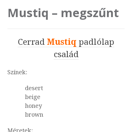
Mustiq – megszűnt
Cerrad
Mustiq
padlólap
család
Színek:
desert
beige
honey
brown
Méretek: