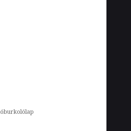
lóburkolólap