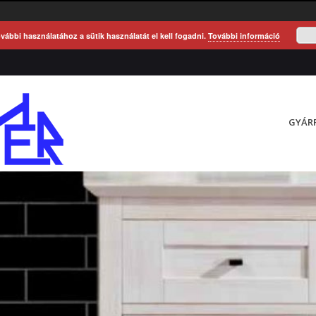
vábbi használatához a sütik használatát el kell fogadni.
További információ
GYÁR