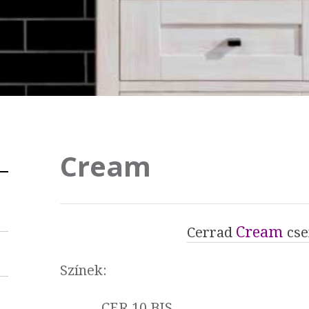
Cream
Cream
Cerrad
cse
Színek:
CER 10 BIS