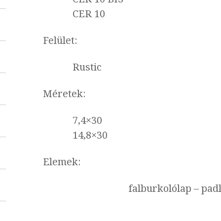
CER 10
Felület:
Rustic
Méretek:
7,4×30
14,8×30
Elemek:
falburkolólap – pad