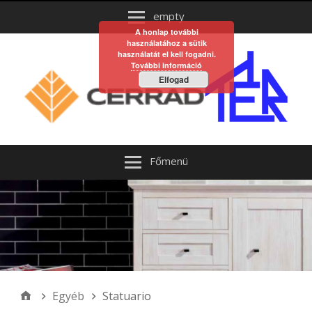
empty
A honlap további
használatához a sütik
használatát el kell fogadni.
További információ
Elfogad
Főmenü
Egyéb
Statuario