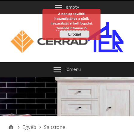
empty
A honlap további
használatához a sütik
használatát el kell fogadni.
További információ
Elfogad
Főmenü
Egyéb
Saltstone