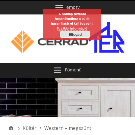
empty
A honlap további
használatához a sütik
használatát el kell fogadni.
További információ
Elfogad
Főmenü
Kültér
Western – megszűnt